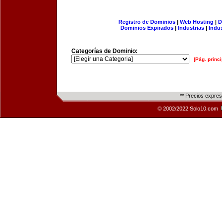
Registro de Dominios
|
Web Hosting
|
D
Dominios Expirados
|
Industrias
|
Indu
Categorías de Dominio:
[Pág. princi
** Precios expre
© 2002/2022 Solo10.com