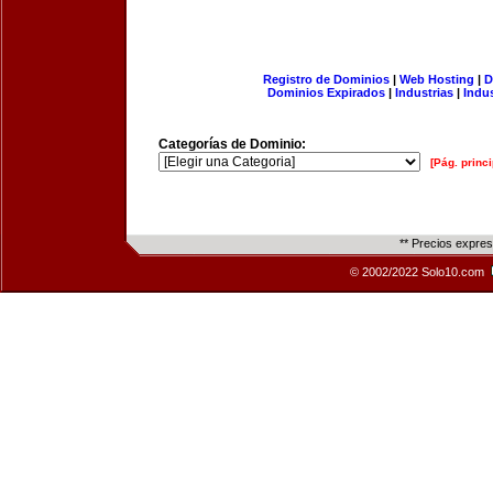
Registro de Dominios
|
Web Hosting
|
D
Dominios Expirados
|
Industrias
|
Indu
Categorías de Dominio:
[Pág. princi
** Precios expre
© 2002/2022 Solo10.com