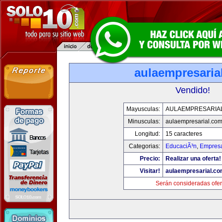
aulaempresaria
Vendido!
Mayusculas:
AULAEMPRESARIA
Minusculas:
aulaempresarial.co
Longitud:
15 caracteres
Categorias:
EducaciÃ³n
,
Empresa
Precio:
Realizar una oferta!
Visitar!
aulaempresarial.c
Serán consideradas ofer