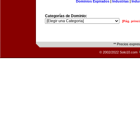
Dominios Expirados
|
Industrias
|
Indu
Categorías de Dominio:
[Pág. princi
** Precios expre
© 2002/2022 Solo10.com