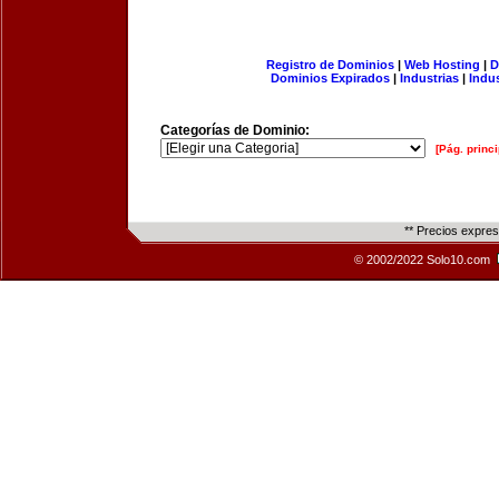
Registro de Dominios
|
Web Hosting
|
D
Dominios Expirados
|
Industrias
|
Indu
Categorías de Dominio:
[Pág. princi
** Precios expre
© 2002/2022 Solo10.com