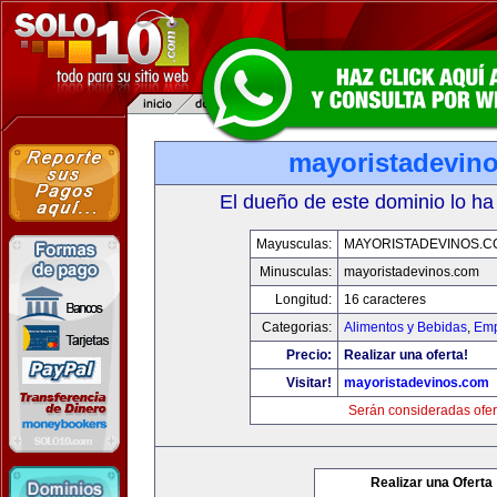
mayoristadevin
El dueño de este dominio lo ha
Mayusculas:
MAYORISTADEVINOS.C
Minusculas:
mayoristadevinos.com
Longitud:
16 caracteres
Categorias:
Alimentos y Bebidas
,
Emp
Precio:
Realizar una oferta!
Visitar!
mayoristadevinos.com
Serán consideradas ofer
Realizar una Oferta