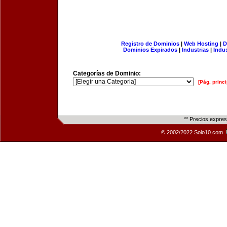
Registro de Dominios
|
Web Hosting
|
D
Dominios Expirados
|
Industrias
|
Indu
Categorías de Dominio:
[Pág. princi
** Precios expre
© 2002/2022 Solo10.com