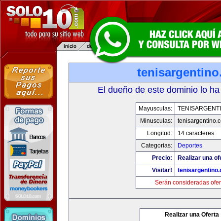
tenisargentin
El dueño de este dominio lo ha
Mayusculas:
TENISARGENT
Minusculas:
tenisargentino.
Longitud:
14 caracteres
Categorias:
Deportes
Precio:
Realizar una of
Visitar!
tenisargentino
Serán consideradas ofer
Realizar una Oferta