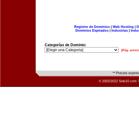
Registro de Dominios
|
Web Hosting
|
D
Dominios Expirados
|
Industrias
|
Indu
Categorías de Dominio:
[Pág. princi
** Precios expre
© 2002/2022 Solo10.com