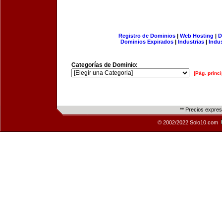
Registro de Dominios
|
Web Hosting
|
D
Dominios Expirados
|
Industrias
|
Indu
Categorías de Dominio:
[Pág. princi
** Precios expre
© 2002/2022 Solo10.com