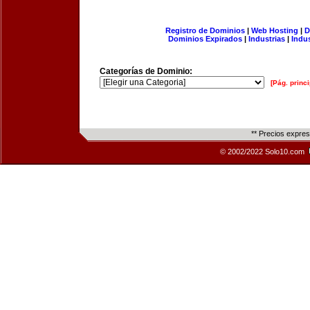
Registro de Dominios
|
Web Hosting
|
D
Dominios Expirados
|
Industrias
|
Indu
Categorías de Dominio:
[Pág. princi
** Precios expre
© 2002/2022 Solo10.com