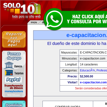
e-capacitacio
El dueño de este dominio lo ha
Mayusculas:
E-CAPACITACION.
Minusculas:
e-capacitacion.com
Longitud:
14 caracteres
Categorias:
EducaciÃ³n
,
Profesi
Precio:
$2,500.00
Visitar!
e-capacitacion.com
Serán consideradas ofer
R