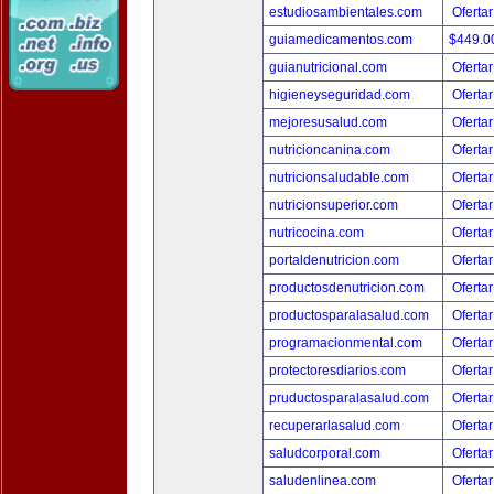
estudiosambientales.com
Ofertar
guiamedicamentos.com
$449.
guianutricional.com
Ofertar
higieneyseguridad.com
Ofertar
mejoresusalud.com
Ofertar
nutricioncanina.com
Ofertar
nutricionsaludable.com
Ofertar
nutricionsuperior.com
Ofertar
nutricocina.com
Ofertar
portaldenutricion.com
Ofertar
productosdenutricion.com
Ofertar
productosparalasalud.com
Ofertar
programacionmental.com
Ofertar
protectoresdiarios.com
Ofertar
pruductosparalasalud.com
Ofertar
recuperarlasalud.com
Ofertar
saludcorporal.com
Ofertar
saludenlinea.com
Ofertar