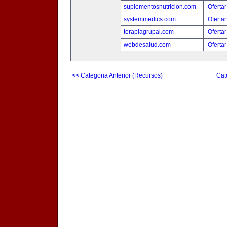
suplementosnutricion.com
Ofertar
systemmedics.com
Ofertar
terapiagrupal.com
Ofertar
webdesalud.com
Ofertar
<< Categoria Anterior (Recursos)
Cat