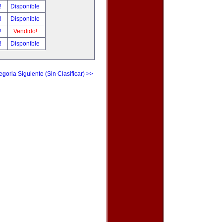
!
Disponible
!
Disponible
!
Vendido!
!
Disponible
egoria Siguiente (Sin Clasificar) >>