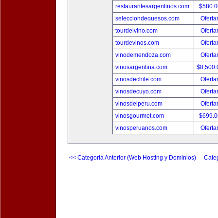
restaurantesargentinos.com
$580.
selecciondequesos.com
Oferta
tourdelvino.com
Oferta
tourdevinos.com
Oferta
vinodemendoza.com
Oferta
vinosargentina.com
$8,500
vinosdechile.com
Oferta
vinosdecuyo.com
Oferta
vinosdelperu.com
Oferta
vinosgourmet.com
$699.
vinosperuanos.com
Oferta
<< Categoria Anterior (Web Hosting y Dominios)
Categ